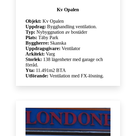
Kv Opalen
Objekt:
Kv Opalen
Uppdrag:
Bygghandling ventilation.
Typ:
Nybyggnation av bostäder
Plats:
Täby Park
Byggherre:
Skanska
Uppdragsgivare:
Ventilator
Arkitekt:
Varg
Storlek:
138 lägenheter med garage och
förråd.
Yta:
11.491m2 BTA
Utförande:
Ventilation med FX-lösning.